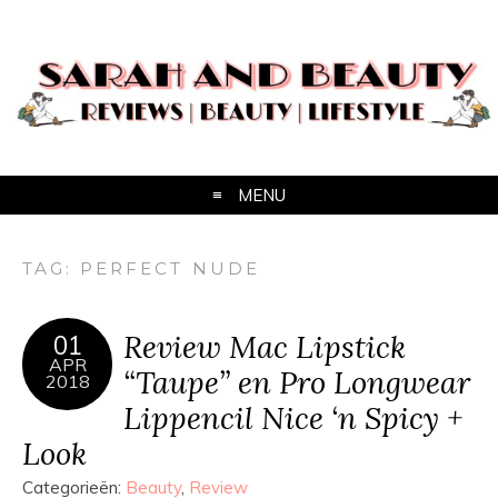
MENU
TAG:
PERFECT NUDE
Review Mac Lipstick
01
APR
“Taupe” en Pro Longwear
2018
Lippencil Nice ‘n Spicy +
Look
Categorieën:
Beauty
,
Review