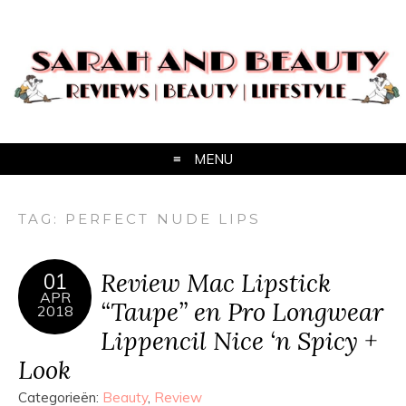
MENU
TAG:
PERFECT NUDE LIPS
Review Mac Lipstick
01
APR
“Taupe” en Pro Longwear
2018
Lippencil Nice ‘n Spicy +
Look
Categorieën:
Beauty
,
Review