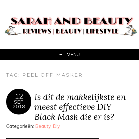
MENU
TAG:
PEEL OFF MASKER
Is dit de makkelijkste en
12
SEP
meest effectieve DIY
2018
Black Mask die er is?
Categorieën:
Beauty
,
Diy