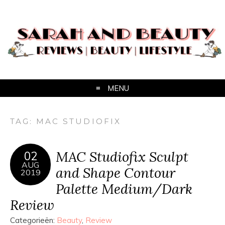
MENU
TAG:
MAC STUDIOFIX
MAC Studiofix Sculpt
02
AUG
and Shape Contour
2019
Palette Medium/Dark
Review
Categorieën:
Beauty
,
Review