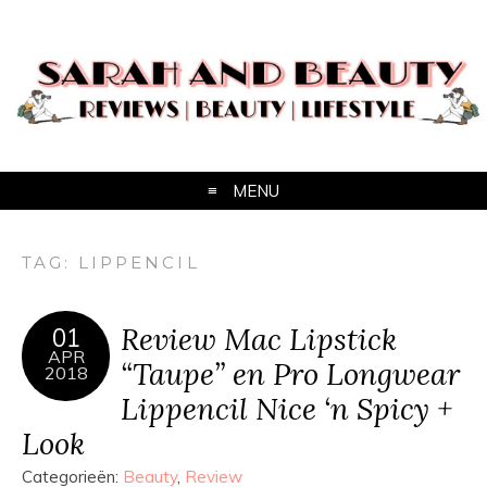
MENU
TAG:
LIPPENCIL
Review Mac Lipstick
01
APR
“Taupe” en Pro Longwear
2018
Lippencil Nice ‘n Spicy +
Look
Categorieën:
Beauty
,
Review