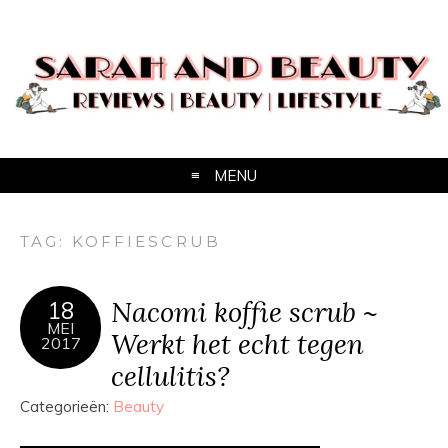
MENU
TAG:
KOFFIESCRUB
Nacomi koffie scrub ~
18
MEI
Werkt het echt tegen
2017
cellulitis?
Categorieën:
Beauty