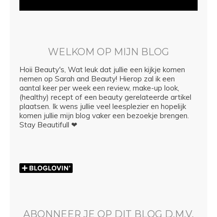
WELKOM OP MIJN BLOG
Hoii Beauty's, Wat leuk dat jullie een kijkje komen
nemen op Sarah and Beauty! Hierop zal ik een
aantal keer per week een review, make-up look,
(healthy) recept of een beauty gerelateerde artikel
plaatsen. Ik wens jullie veel leesplezier en hopelijk
komen jullie mijn blog vaker een bezoekje brengen.
Stay Beautifull ❤
ABONNEER JE OP DIT BLOG D.M.V.