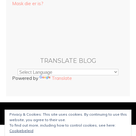
Mask die er is?
TRANSLATE BLOG
Powered by
Translate
© Copyright
Sarah and Beauty
2025. Mogelijk gemaakt door
Privacy & Cookies: This site uses cookies. By continuing to use this
WordPress
.
Ontworpen door Bluchic
website, you agree to their use.
To find out more, including how to control cookies, see here:
Cookiebeleid