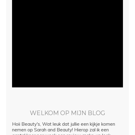
WELKOM OP MIJN BLOG
Hoii Beauty's, Wat leuk dat jullie een kijkje komen
nemen op Sarah and Beauty! Hierop zal ik een