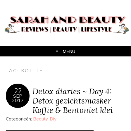
MENU
TAG:
KOFFIE
Detox diaries ~ Day 4:
22
SEP
Detox gezichtsmasker
2017
Koffie & Bentoniet klei
Categorieën:
Beauty
,
Diy