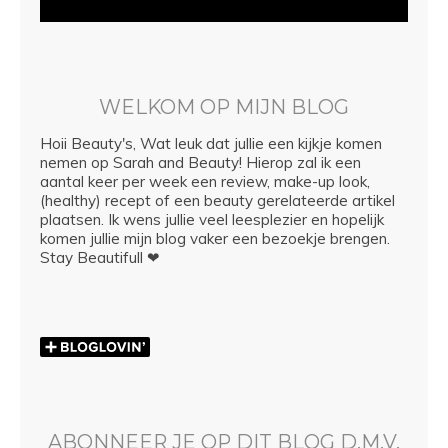
WELKOM OP MIJN BLOG
Hoii Beauty's, Wat leuk dat jullie een kijkje komen
nemen op Sarah and Beauty! Hierop zal ik een
aantal keer per week een review, make-up look,
(healthy) recept of een beauty gerelateerde artikel
plaatsen. Ik wens jullie veel leesplezier en hopelijk
komen jullie mijn blog vaker een bezoekje brengen.
Stay Beautifull ❤
ABONNEER JE OP DIT BLOG D.M.V.