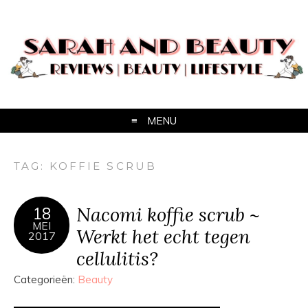
MENU
TAG:
KOFFIE SCRUB
Nacomi koffie scrub ~
18
MEI
Werkt het echt tegen
2017
cellulitis?
Categorieën:
Beauty