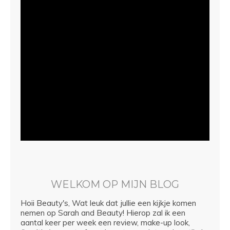
WELKOM OP MIJN BLOG
Hoii Beauty's, Wat leuk dat jullie een kijkje komen
nemen op Sarah and Beauty! Hierop zal ik een
aantal keer per week een review, make-up look,