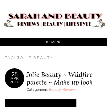
MENU
TAG:
JOLIE BEAUTY
Jolie Beauty ~ Wildfire
25
APR
palette ~ Make up look
2018
Categorieën:
Beauty
,
Review