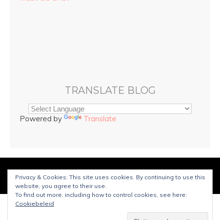
TRANSLATE BLOG
Powered by
Translate
© Copyright
Sarah and Beauty
2025. Mogelijk gemaakt door
Privacy & Cookies: This site uses cookies. By continuing to use this
WordPress
.
Ontworpen door Bluchic
website, you agree to their use.
To find out more, including how to control cookies, see here:
Cookiebeleid