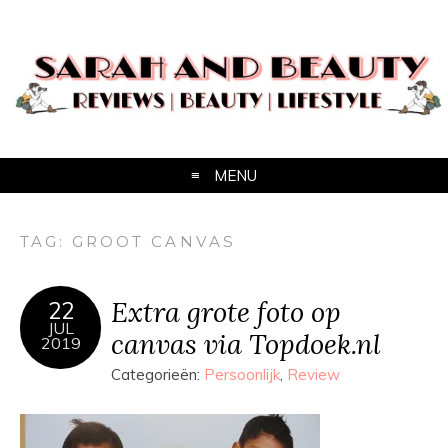
MENU
TAG:
GROOT CANVAS
Extra grote foto op
22
JUL
canvas via Topdoek.nl
2019
Categorieën:
Persoonlijk
,
Review