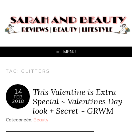
MENU
TAG:
GLITTERS
This Valentine is Extra
14
FEB
Special ~ Valentines Day
2018
look + Secret ~ GRWM
Categorieën:
Beauty