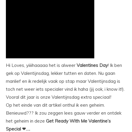
Hi Loves, yiiiihaaaaa het is alweer
Valentines Day
! Ik ben
gek op Valentijnsdag, lekker tutten en daten. Nu gaan
manlief en ik redelijk vaak op stap maar Valentijnsdag is
toch net weer iets specialer vind ik haha (jij ook, i know it!).
Vooral dit jaar is onze Valentijnsdag extra s
peciaal!
Op het einde van dit artikel onthul ik een geheim.
Benieuwd??? Ik zou zeggen lees gauw verder en ontdek
het geheim in deze
Get Ready With Me Valentine’s
Special ❤….