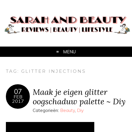
MENU
TAG:
GLITTER INJECTIONS
Maak je eigen glitter
07
FEB
oogschaduw palette ~ Diy
2017
Categorieën:
Beauty
,
Diy