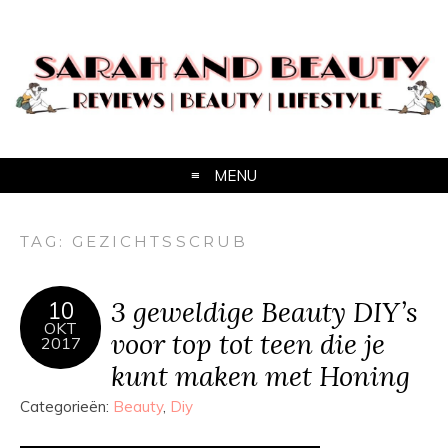
MENU
TAG:
GEZICHTSSCRUB
3 geweldige Beauty DIY’s
10
OKT
voor top tot teen die je
2017
kunt maken met Honing
Categorieën:
Beauty
,
Diy