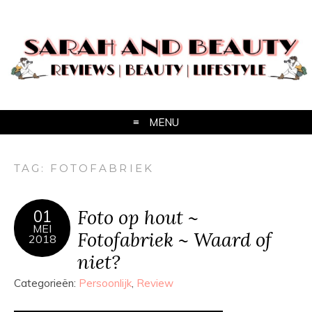
MENU
TAG:
FOTOFABRIEK
Foto op hout ~
01
MEI
Fotofabriek ~ Waard of
2018
niet?
Categorieën:
Persoonlijk
,
Review