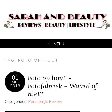
MENU
TAG:
FOTO OP HOUT
Foto op hout ~
01
MEI
Fotofabriek ~ Waard of
2018
niet?
Categorieën:
Persoonlijk
,
Review