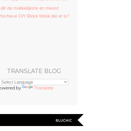
 dit de makkelijkste en meest
fectieve DIY Black Mask die er is?
TRANSLATE BLOG
owered by
Translate