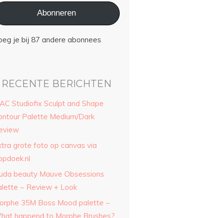
Abonneren
oeg je bij 87 andere abonnees
RECENTE BERICHTEN
AC Studiofix Sculpt and Shape
ontour Palette Medium/Dark
eview
xtra grote foto op canvas via
opdoek.nl
uda beauty Mauve Obsessions
alette ~ Review + Look
orphe 35M Boss Mood palette ~
hat happend to Morphe Brushes?