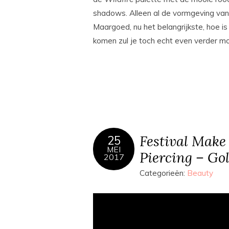
shadows. Alleen al de vormgeving van h
Maargoed, nu het belangrijkste, hoe is
komen zul je toch echt even verder m
Festival Make
25
MEI
Piercing – Go
2017
Categorieën:
Beauty