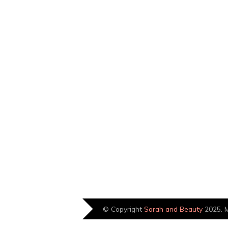
© Copyright
Sarah and Beauty
2025. M