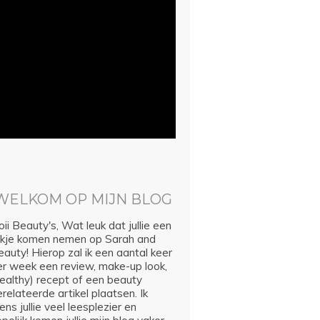
WELKOM OP MIJN BLOG
ii Beauty's, Wat leuk dat jullie een
ijkje komen nemen op Sarah and
auty! Hierop zal ik een aantal keer
er week een review, make-up look,
healthy) recept of een beauty
relateerde artikel plaatsen. Ik
ns jullie veel leesplezier en