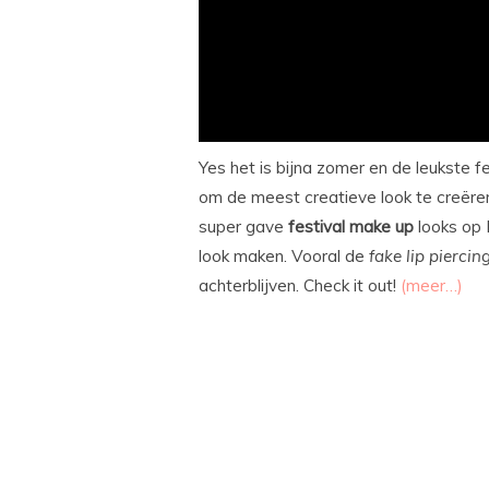
Yes het is bijna zomer en de leukste f
om de meest creatieve look te creëren
super gave
festival
make
up
looks op 
look maken. Vooral de
fake
lip
piercin
achterblijven. Check it out!
(meer…)