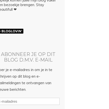
pelijk komen jullie mijn blog vaker
en bezoekje brengen. Stay
autifull ❤
ABONNEER JE OP DIT
BLOG D.M.V. E-MAIL
er je e-mailadres in om je in te
hrijven op dit blog en e-
ailmeldingen te ontvangen van
ieuwe berichten.