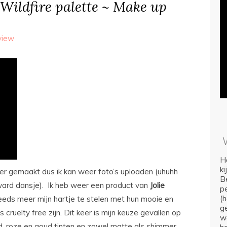
 Wildfire palette ~ Make up
view
Ho
k
er gemaakt dus ik kan weer foto’s uploaden (uhuhh
Be
rd dansje). Ik heb weer een product van
Jolie
p
(
eeds meer mijn hartje te stelen met hun mooie en
ge
cruelty free zijn. Dit keer is mijn keuze gevallen op
we
, roze en goud tinten en zowel matte als shimmer