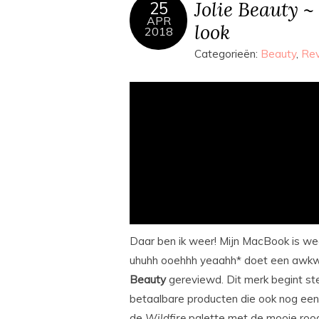
Jolie Beauty ~
25
APR
look
2018
Categorieën:
Beauty
,
Re
Daar ben ik weer! Mijn MacBook is we
uhuhh ooehhh yeaahh* doet een awkwa
Beauty
gereviewd. Dit merk begint st
betaalbare producten die ook nog eens 
de
Wildfire
palette met de mooie rood