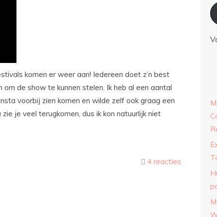
V
estivals komen er weer aan! Iedereen doet z’n best
 om de show te kunnen stelen. Ik heb al een aantal
Insta voorbij zien komen en wilde zelf ook graag een
M
g
zie je veel terugkomen, dus ik kon natuurlijk niet
C
R
E
T
4 reacties
H
p
M
W