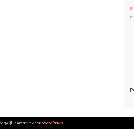
Is
ef
P
ogelijk gemaakt door
WordPress
.