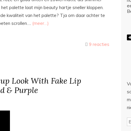
ho
e
et palette laat mijn beauty hartje sneller kloppen.
Be
 de kwaliteit van het palette? Tja om daar achter te
oeten scrollen….
(meer…)
9 reacties
 up Look With Fake Lip
Vo
ld & Purple
sc
m
n