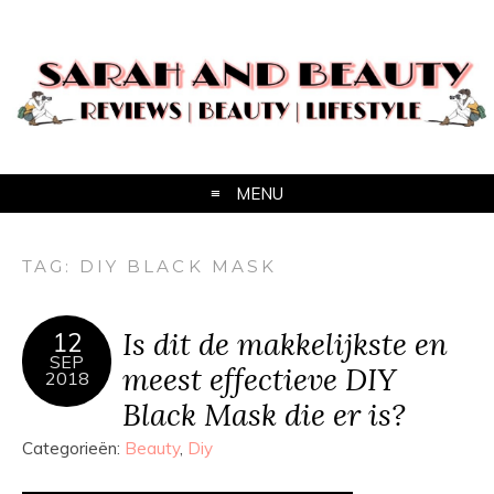
MENU
TAG:
DIY BLACK MASK
Is dit de makkelijkste en
12
SEP
meest effectieve DIY
2018
Black Mask die er is?
Categorieën:
Beauty
,
Diy