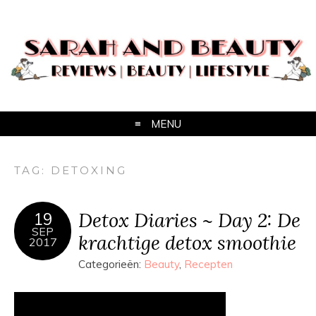
MENU
TAG:
DETOXING
Detox Diaries ~ Day 2: De
19
SEP
krachtige detox smoothie
2017
Categorieën:
Beauty
,
Recepten