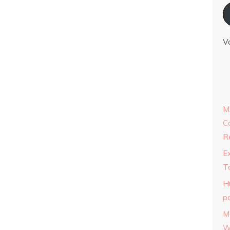
V
M
C
R
E
T
H
p
M
W