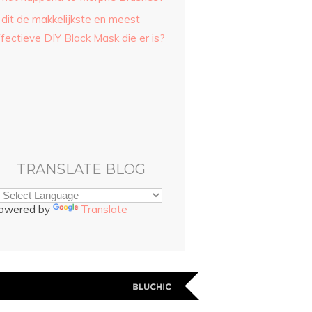
 dit de makkelijkste en meest
fectieve DIY Black Mask die er is?
TRANSLATE BLOG
owered by
Translate