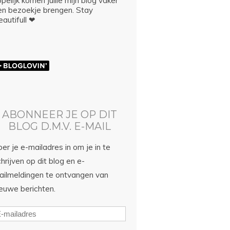
pelijk komen jullie mijn blog vaker
en bezoekje brengen. Stay
autifull ❤
ABONNEER JE OP DIT
BLOG D.M.V. E-MAIL
er je e-mailadres in om je in te
hrijven op dit blog en e-
ailmeldingen te ontvangen van
ieuwe berichten.