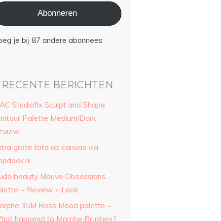
Abonneren
oeg je bij 87 andere abonnees
RECENTE BERICHTEN
AC Studiofix Sculpt and Shape
ontour Palette Medium/Dark
eview
xtra grote foto op canvas via
opdoek.nl
uda beauty Mauve Obsessions
alette ~ Review + Look
orphe 35M Boss Mood palette ~
hat happend to Morphe Brushes?