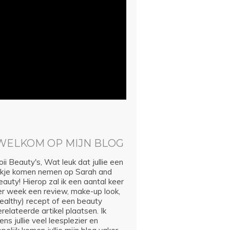
WELKOM OP MIJN BLOG
ii Beauty's, Wat leuk dat jullie een
ijkje komen nemen op Sarah and
auty! Hierop zal ik een aantal keer
er week een review, make-up look,
healthy) recept of een beauty
relateerde artikel plaatsen. Ik
ns jullie veel leesplezier en