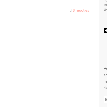
ho
e
Be
6 reacties
Vo
sc
m
n