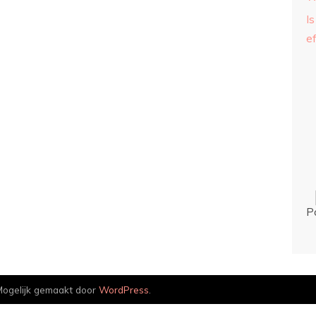
Is
ef
P
ogelijk gemaakt door
WordPress
.