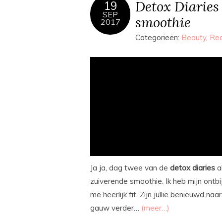
Detox Diaries 
19
SEP
smoothie
2017
Categorieën:
Beauty
,
Re
Ja ja, dag twee van de
detox
diaries
a
zuiverende smoothie. Ik heb mijn ontb
me heerlijk fit. Zijn jullie benieuwd 
gauw verder…
(meer…)