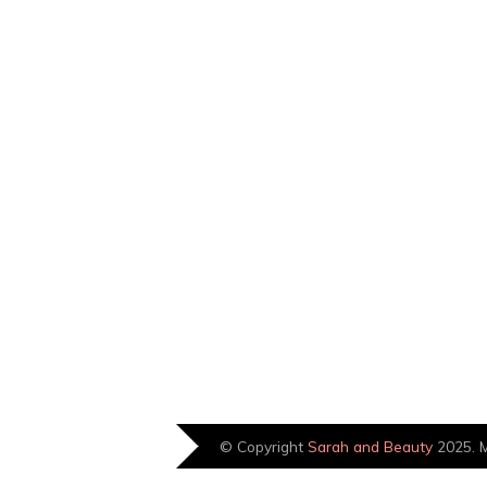
© Copyright
Sarah and Beauty
2025. M