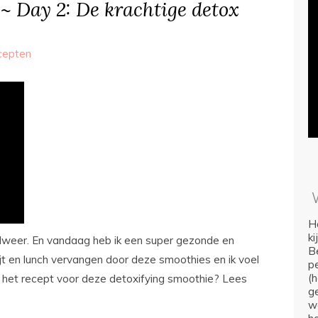
~ Day 2: De krachtige detox
cepten
Ho
k
lweer. En vandaag heb ik een super gezonde en
Be
ijt en lunch vervangen door deze smoothies en ik voel
p
(
naar het recept voor deze detoxifying smoothie? Lees
ge
we