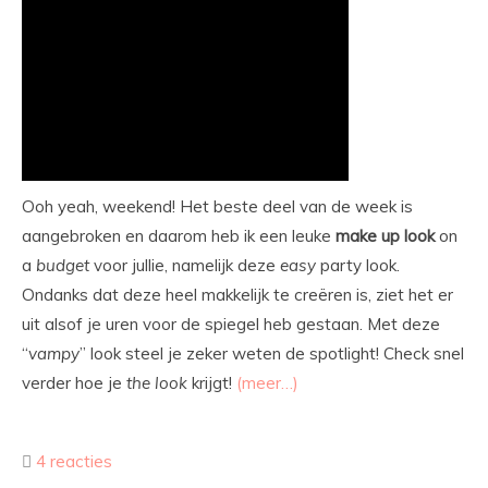
Ooh yeah, weekend! Het beste deel van de week is
aangebroken en daarom heb ik een leuke
make
up
look
on
a
budget
voor jullie, namelijk deze
easy
party look.
Ondanks dat deze heel makkelijk te creëren is, ziet het er
uit alsof je uren voor de spiegel heb gestaan. Met deze
“
vampy
” look steel je zeker weten de spotlight! Check snel
verder hoe je
the
look
krijgt!
(meer…)
4 reacties