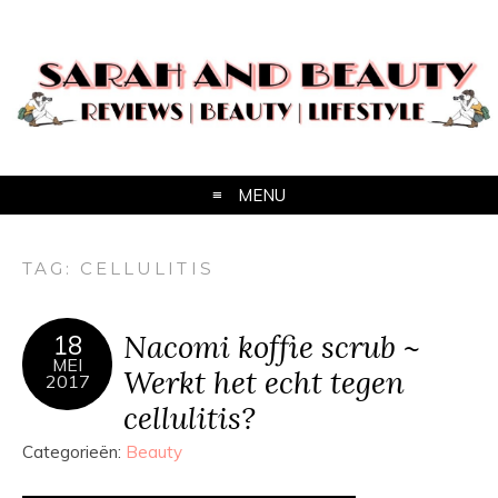
MENU
TAG:
CELLULITIS
Nacomi koffie scrub ~
18
MEI
Werkt het echt tegen
2017
cellulitis?
Categorieën:
Beauty