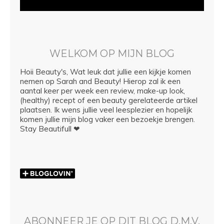
WELKOM OP MIJN BLOG
Hoii Beauty's, Wat leuk dat jullie een kijkje komen
nemen op Sarah and Beauty! Hierop zal ik een
aantal keer per week een review, make-up look,
(healthy) recept of een beauty gerelateerde artikel
plaatsen. Ik wens jullie veel leesplezier en hopelijk
komen jullie mijn blog vaker een bezoekje brengen.
Stay Beautifull ❤
ABONNEER JE OP DIT BLOG D.M.V.