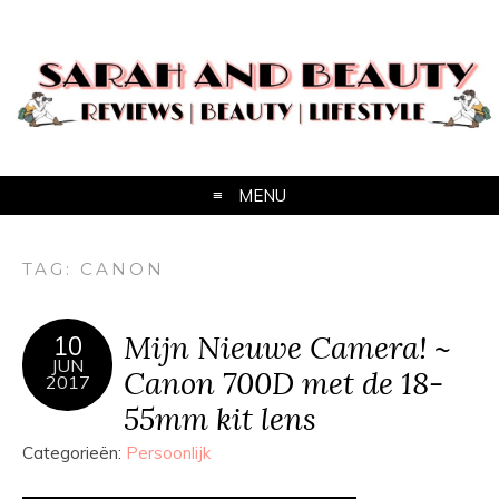
MENU
TAG:
CANON
Mijn Nieuwe Camera! ~
10
JUN
Canon 700D met de 18-
2017
55mm kit lens
Categorieën:
Persoonlijk