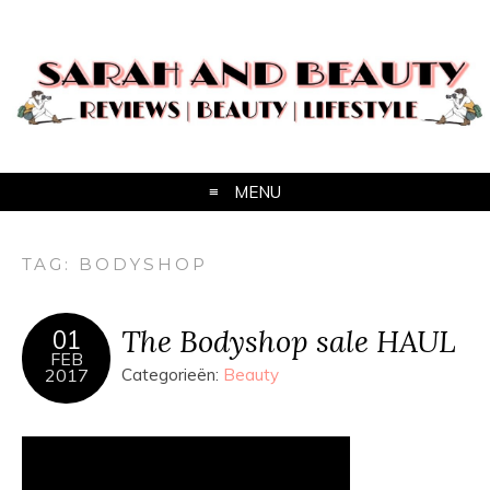
MENU
TAG:
BODYSHOP
The Bodyshop sale HAUL
01
FEB
2017
Categorieën:
Beauty