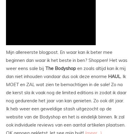
Mijn allereerste blogpost. En waar kan ik beter mee
beginnen dan waar ik het beste in ben? Shoppen! Het was
weer eens sale bij
The
Bodyshop
en zoals altijd kan ik mij
dan niet inhouden vandaar dus ook deze enorme
HAUL
. Ik
MOET
en
ZAL
wat zien te bemachtigen in de sale! Zo na
de kerst sla ik vaak nog de limited editions in zodat ik daar
nog gedurende het jaar van kan genieten. Zo ook dit jaar.
Ik heb weer een geweldige stash uitgezocht op de
website van de Bodyshop en het is eindelijk binnen. Ik zal
ook individuele reviews van een aantal artikelen plaatsen.
OK genoeg gekletst, let see mijn buit!
(meer…)