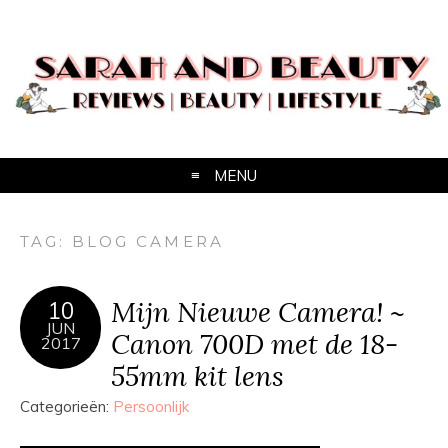
MENU
TAG:
BLOG CAMERA
Mijn Nieuwe Camera! ~
10
JUN
Canon 700D met de 18-
2017
55mm kit lens
Categorieën:
Persoonlijk