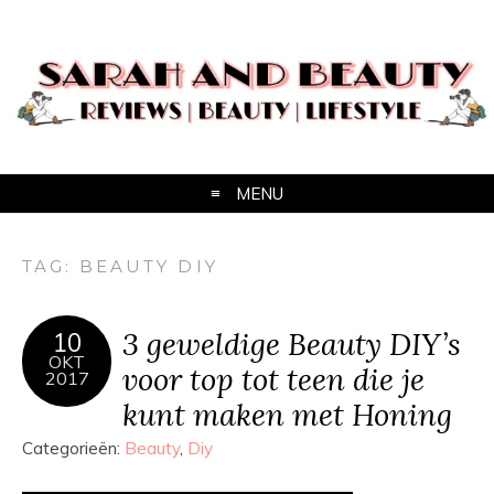
MENU
TAG:
BEAUTY DIY
3 geweldige Beauty DIY’s
10
OKT
voor top tot teen die je
2017
kunt maken met Honing
Categorieën:
Beauty
,
Diy