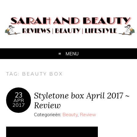
MENU
TAG:
BEAUTY BOX
Styletone box April 2017 ~
23
APR
Review
2017
Categorieën:
Beauty
,
Review