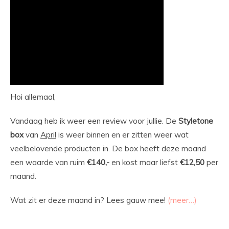
Hoi allemaal,
Vandaag heb ik weer een review voor jullie. De
Styletone
box
van
April
is weer binnen en er zitten weer wat
veelbelovende producten in. De box heeft deze maand
een waarde van ruim
€140,-
en kost maar liefst
€12,50
per
maand.
Wat zit er deze maand in? Lees gauw mee!
(meer…)