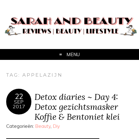
MENU
TAG:
APPELAZIJN
Detox diaries ~ Day 4:
22
SEP
Detox gezichtsmasker
2017
Koffie & Bentoniet klei
Categorieën:
Beauty
,
Diy