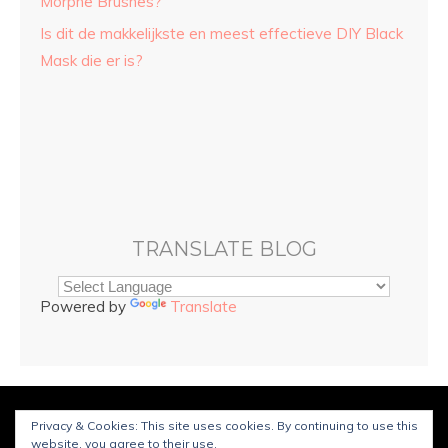
Morphe Brushes?
Is dit de makkelijkste en meest effectieve DIY Black
Mask die er is?
TRANSLATE BLOG
Powered by
Translate
© Copyright
Sarah and Beauty
2025. Mogelijk gemaakt door
Privacy & Cookies: This site uses cookies. By continuing to use this
WordPress
.
Ontworpen door Bluchic
website, you agree to their use.