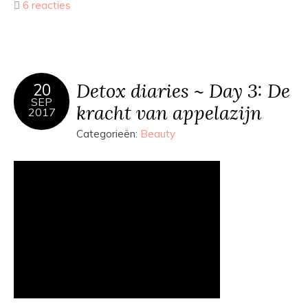
6 reacties
Detox diaries ~ Day 3: De
20
SEP
kracht van appelazijn
2017
Categorieën:
Beauty