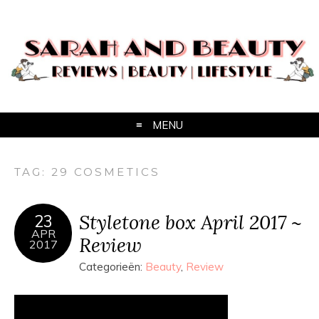
MENU
TAG:
29 COSMETICS
Styletone box April 2017 ~
23
APR
Review
2017
Categorieën:
Beauty
,
Review