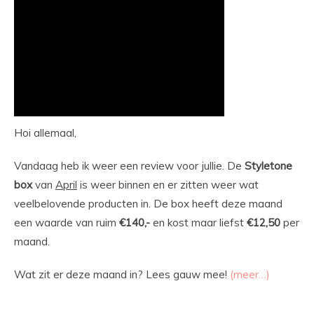
Hoi allemaal,
Vandaag heb ik weer een review voor jullie. De
Styletone
box
van
April
is weer binnen en er zitten weer wat
veelbelovende producten in. De box heeft deze maand
een waarde van ruim
€140,-
en kost maar liefst
€12,50
per
maand.
Wat zit er deze maand in? Lees gauw mee!
(meer…)