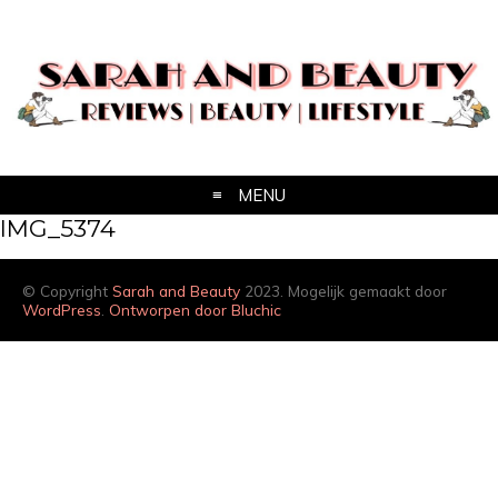
MENU
IMG_5374
© Copyright
Sarah and Beauty
2023. Mogelijk gemaakt door
WordPress
.
Ontworpen door Bluchic