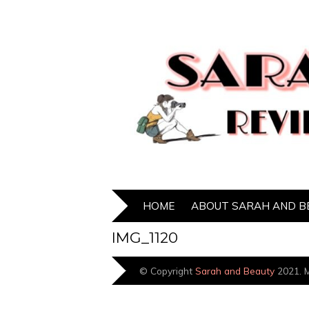
HOME
ABOUT SARAH AND B
IMG_1120
© Copyright
Sarah and Beauty
2021. M