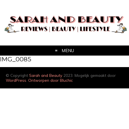
MENU
IMG_0085
© Copyright
Sarah and Beauty
2023. Mogelijk gemaakt door
WordPress
.
Ontworpen door Bluchic