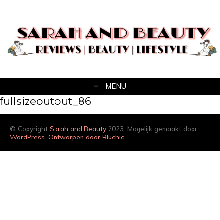
MENU
fullsizeoutput_86
© Copyright
Sarah and Beauty
2023. Mogelijk gemaakt door
WordPress
.
Ontworpen door Bluchic