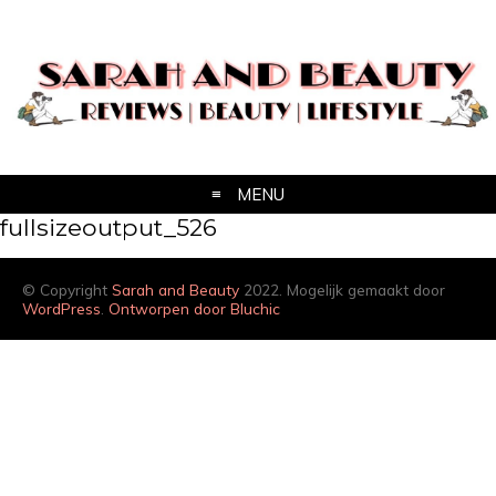
MENU
fullsizeoutput_526
© Copyright
Sarah and Beauty
2022. Mogelijk gemaakt door
WordPress
.
Ontworpen door Bluchic