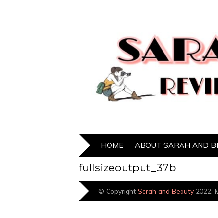
HOME
ABOUT SARAH AND B
fullsizeoutput_37b
© Copyright
Sarah and Beauty
2022. M