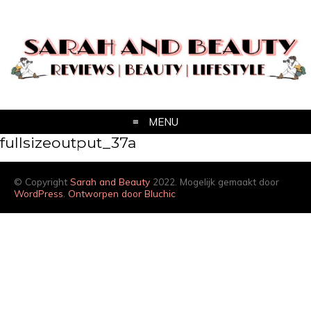
MENU
fullsizeoutput_37a
© Copyright
Sarah and Beauty
2022. Mogelijk gemaakt door
WordPress
.
Ontworpen door Bluchic