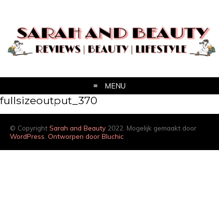
MENU
fullsizeoutput_370
© Copyright
Sarah and Beauty
2022. Mogelijk gemaakt door
WordPress
.
Ontworpen door Bluchic