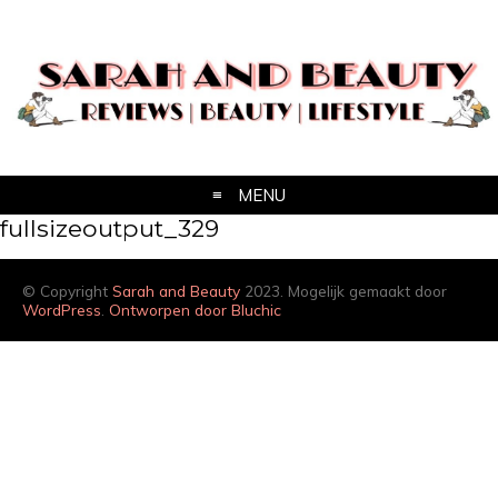
MENU
fullsizeoutput_329
© Copyright
Sarah and Beauty
2023. Mogelijk gemaakt door
WordPress
.
Ontworpen door Bluchic