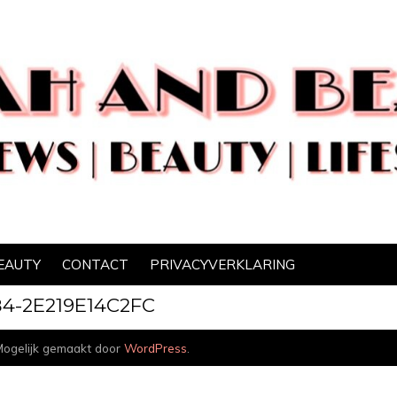
EAUTY
CONTACT
PRIVACYVERKLARING
4-2E219E14C2FC
ogelijk gemaakt door
WordPress
.