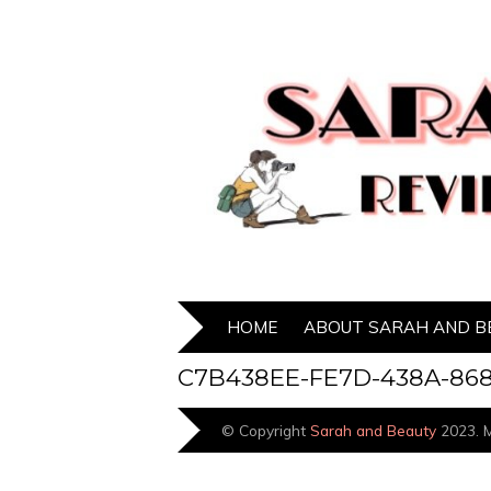
HOME
ABOUT SARAH AND B
C7B438EE-FE7D-438A-868
© Copyright
Sarah and Beauty
2023. M