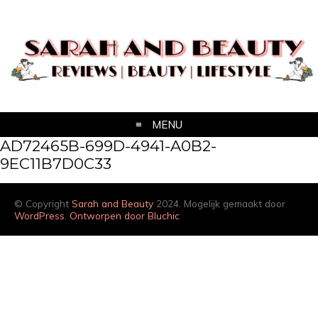
MENU
AD72465B-699D-4941-A0B2-
9EC11B7D0C33
© Copyright
Sarah and Beauty
2024. Mogelijk gemaakt door
WordPress
.
Ontworpen door Bluchic