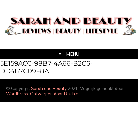
MENU
5E159ACC-98B7-4A66-B2C6-
DD487C09F8AE
© Copyright
Sarah and Beauty
2021. Mogelijk gemaakt door
WordPress
.
Ontworpen door Bluchic