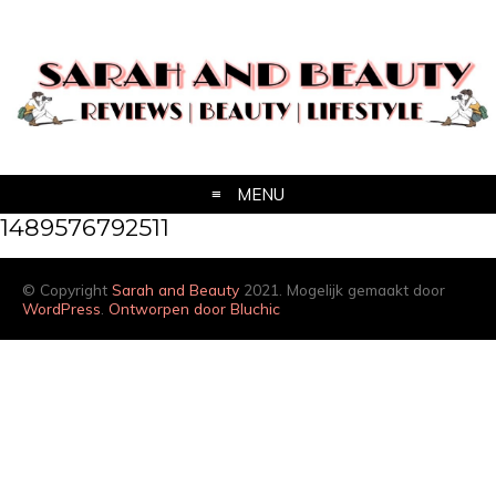
MENU
1489576792511
© Copyright
Sarah and Beauty
2021. Mogelijk gemaakt door
WordPress
.
Ontworpen door Bluchic