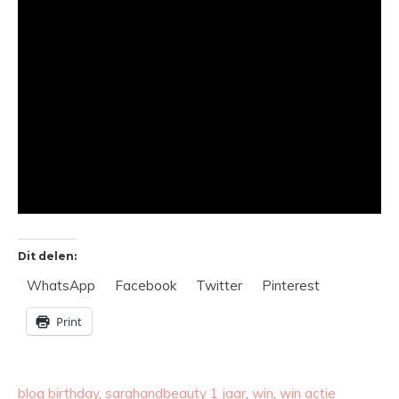
Dit delen:
WhatsApp
Facebook
Twitter
Pinterest
Print
blog birthday
,
sarahandbeauty 1 jaar
,
win
,
win actie