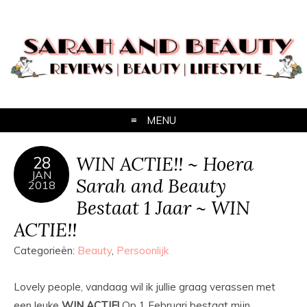
MENU
WIN ACTIE!! ~ Hoera
28
JAN
Sarah and Beauty
2018
Bestaat 1 Jaar ~ WIN
ACTIE!!
Categorieën:
Beauty
,
Persoonlijk
Lovely people, vandaag wil ik jullie graag verassen met
een leuke
WIN ACTIE!
Op 1 Februari bestaat mijn