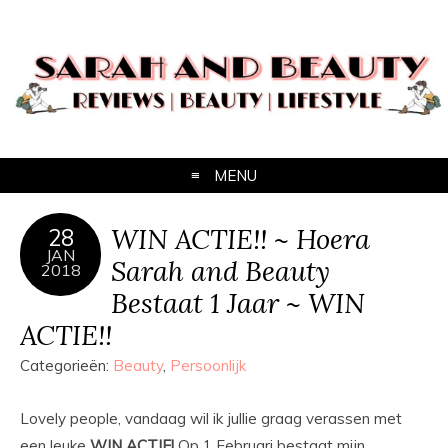
MENU
WIN ACTIE!! ~ Hoera
28
JAN
Sarah and Beauty
2018
Bestaat 1 Jaar ~ WIN
ACTIE!!
Categorieën:
Beauty
,
Persoonlijk
Lovely people, vandaag wil ik jullie graag verassen met
een leuke
WIN ACTIE!
Op 1 Februari bestaat mijn