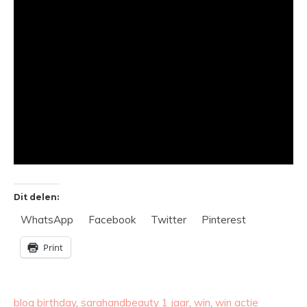
Dit delen:
WhatsApp
Facebook
Twitter
Pinterest
Print
blog birthday
,
sarahandbeauty 1 jaar
,
win
,
win actie