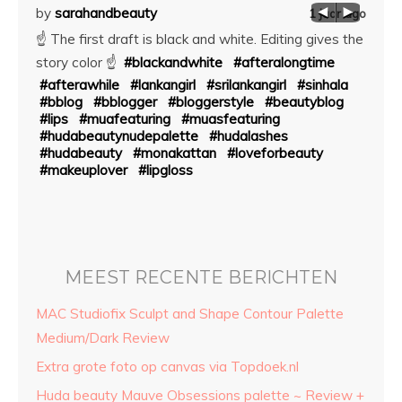
by
sarahandbeauty
by
sa
aar ago
1 jaar ago
Beaut
☝ The first draft is black and white. Editing gives the
ds to
#sril
story color ☝
#blackandwhite
#afteralongtime
#art
#afterawhile
#lankangirl
#srilankangirl
#sinhala
#sinh
#bblog
#bblogger
#bloggerstyle
#beautyblog
bag
#nud
#lips
#muafeaturing
#muasfeaturing
#mua
#hudabeautynudepalette
#hudalashes
#nlb
#hudabeauty
#monakattan
#loveforbeauty
angirl
#makeuplover
#lipgloss
l
MEEST RECENTE BERICHTEN
MAC Studiofix Sculpt and Shape Contour Palette
Medium/Dark Review
Extra grote foto op canvas via Topdoek.nl
Huda beauty Mauve Obsessions palette ~ Review +