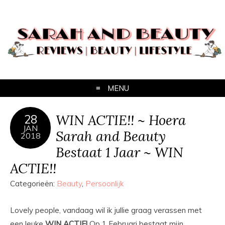
MENU
WIN ACTIE!! ~ Hoera
28
JAN
Sarah and Beauty
2018
Bestaat 1 Jaar ~ WIN
ACTIE!!
Categorieën:
Beauty
,
Persoonlijk
Lovely people, vandaag wil ik jullie graag verassen met
een leuke
WIN ACTIE!
Op 1 Februari bestaat mijn