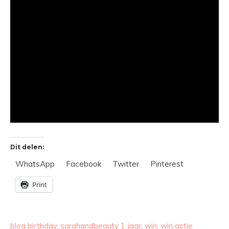
Dit delen:
WhatsApp
Facebook
Twitter
Pinterest
Print
blog birthday
,
sarahandbeauty 1 jaar
,
win
,
win actie