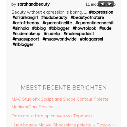
by
sarahandbeauty
by
sa
aar ago
11 maanden ago
Beauty without expression is boring. ...
#expression
••••W
ds to
#srilankangirl
#hudabeauty
#beautyofnature
——
#artoftheday
#quarantinelife
#quarantineandchill
#blur
#sinhala
#bblog
#bblogger
#howtolook
#nude
#blo
bag
#nudemakeup
#nudelip
#makeupaddict
#van
#muasupport
#muasworldwide
#bloggersnl
#blur
#nlblogger
#mua
angirl
l
MEEST RECENTE BERICHTEN
MAC Studiofix Sculpt and Shape Contour Palette
Medium/Dark Review
Extra grote foto op canvas via Topdoek.nl
Huda beauty Mauve Obsessions palette ~ Review +