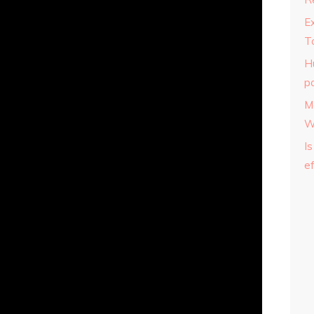
E
T
H
p
M
W
Is
ef