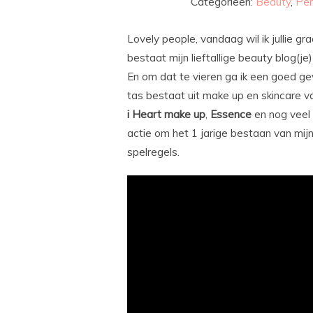
Categorieën:
Beauty
,
Per
Lovely people, vandaag wil ik jullie 
bestaat mijn lieftallige beauty blog(j
En om dat te vieren ga ik een goed g
tas bestaat uit make up en skincare v
i Heart make up
,
Essence
en nog veel 
actie om het 1 jarige bestaan van mijn
spelregels.