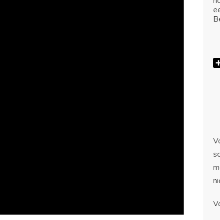
ho
e
Be
Vo
sc
m
n
V