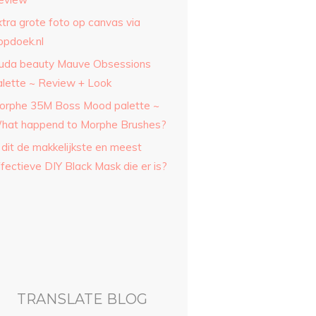
xtra grote foto op canvas via
opdoek.nl
uda beauty Mauve Obsessions
alette ~ Review + Look
orphe 35M Boss Mood palette ~
hat happend to Morphe Brushes?
 dit de makkelijkste en meest
fectieve DIY Black Mask die er is?
TRANSLATE BLOG