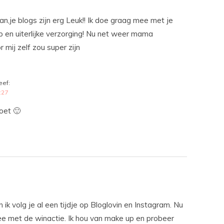
an,je blogs zijn erg Leuk!! Ik doe graag mee met je
 en uiterlijke verzorging! Nu net weer mama
mij zelf zou super zijn
eef:
:27
oet 🙂
en ik volg je al een tijdje op Bloglovin en Instagram. Nu
e met de winactie. Ik hou van make up en probeer