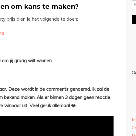
oen om kans te maken?
 prijs dien je het volgende te doen:
na
m jij graag wilt winnen
G
naar. Deze wordt in de comments genoemd. Ik zal de
m bekend maken. Als er binnen 3 dagen geen reactie
e winnaar uit. Veel geluk allemaal ❤️.
M
C
R