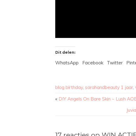
Dit delen:
WhatsApp
Facebook
Twitter
Pint
blog birthday
,
sarahandbeauty 1 jaar
,
«
DIY Angels On Bare Skin ~ Lush AOBS
Juvi
17 reacties op WIN ACTI