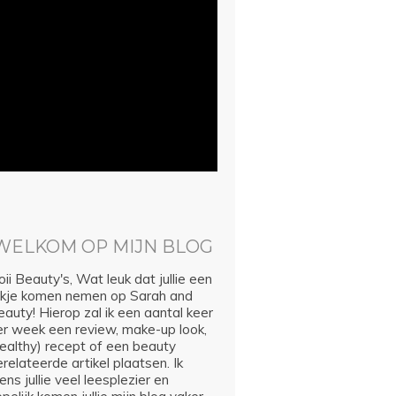
WELKOM OP MIJN BLOG
ii Beauty's, Wat leuk dat jullie een
ijkje komen nemen op Sarah and
auty! Hierop zal ik een aantal keer
er week een review, make-up look,
healthy) recept of een beauty
relateerde artikel plaatsen. Ik
ns jullie veel leesplezier en