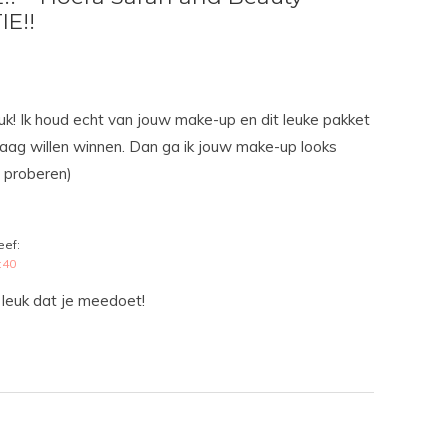
IE!!
leuk! Ik houd echt van jouw make-up en dit leuke pakket
raag willen winnen. Dan ga ik jouw make-up looks
 proberen)
eef:
:40
leuk dat je meedoet!