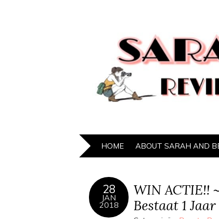
HOME
ABOUT SARAH AND B
WIN ACTIE!! 
28
JAN
Bestaat 1 Jaa
2018