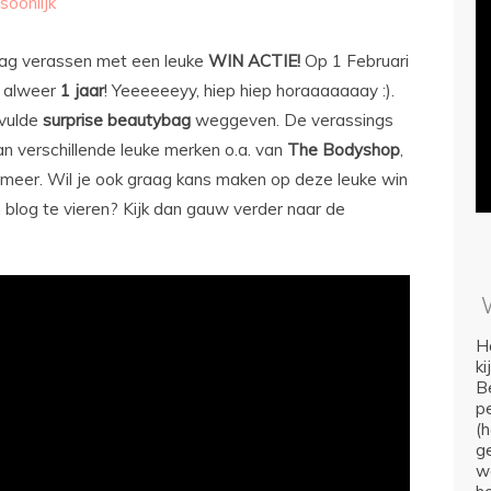
soonlijk
graag verassen met een leuke
WIN ACTIE!
Op 1 Februari
e) alweer
1 jaar
! Yeeeeeeyy, hiep hiep horaaaaaaay :).
evulde
surprise beautybag
weggeven. De verassings
an verschillende leuke merken o.a. van
The Bodyshop
,
meer. Wil je ook graag kans maken op deze leuke win
 blog te vieren? Kijk dan gauw verder naar de
Ho
k
Be
p
(
ge
we