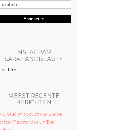
Abonneren
INSTAGRAM
SARAHANDBEAUTY
een feed
MEEST RECENTE
BERICHTEN
AC Studiofix Sculpt and Shape
ontour Palette Medium/Dark
eview