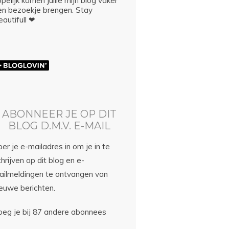
pelijk komen jullie mijn blog vaker
en bezoekje brengen. Stay
autifull ❤
ABONNEER JE OP DIT
BLOG D.M.V. E-MAIL
er je e-mailadres in om je in te
hrijven op dit blog en e-
ailmeldingen te ontvangen van
ieuwe berichten.
oeg je bij 87 andere abonnees