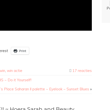
P
erest
Print
win
,
win actie
17 reacties
 ~ Do it Yourself!
a’s Place Saharan ll palette ~ Eyelook ~ Sunset Blues
»
E!! ~ Hoera Sarah and Beauty