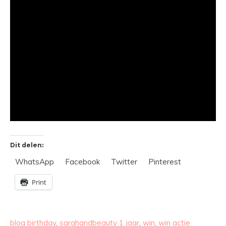
Dit delen:
WhatsApp
Facebook
Twitter
Pinterest
Print
blog birthday
,
sarahandbeauty 1 jaar
,
win
,
win actie