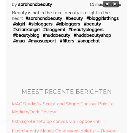
by
sarahandbeauty
by
sa
aar ago
11 maanden ago
Beauty is not in the face; beauty is a light in the
**~||
es the
heart
#sarahandbeauty
#beauty
#bloggirlsthings
quali
e
#slgirl
#slbloggers
#nlbloggers
#beauty
come 
ala
#srilankangirl
#bloggernl
#beautybloggers
——
og
#beautyblog
#hudabeauty
#hudabeautyshop
#loui
#mua
#muasupport
#filters
#snapchat
#bea
#loui
#loui
#sinh
#nlbl
MEEST RECENTE BERICHTEN
MAC Studiofix Sculpt and Shape Contour Palette
Medium/Dark Review
Extra grote foto op canvas via Topdoek.nl
Huda beauty Mauve Obsessions palette ~ Review +