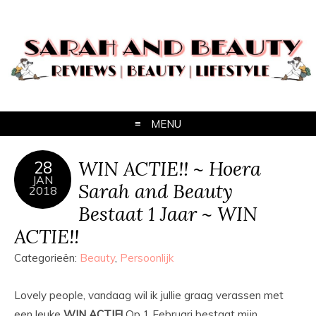
MENU
WIN ACTIE!! ~ Hoera
28
JAN
Sarah and Beauty
2018
Bestaat 1 Jaar ~ WIN
ACTIE!!
Categorieën:
Beauty
,
Persoonlijk
Lovely people, vandaag wil ik jullie graag verassen met
een leuke
WIN ACTIE!
Op 1 Februari bestaat mijn