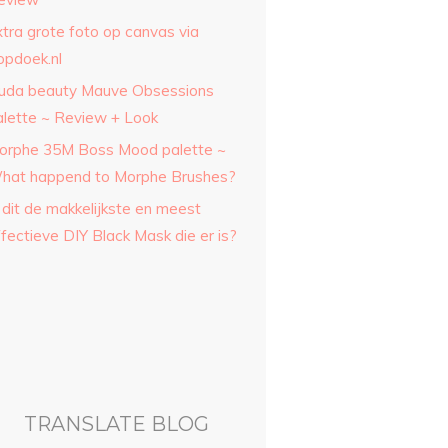
xtra grote foto op canvas via
opdoek.nl
uda beauty Mauve Obsessions
alette ~ Review + Look
orphe 35M Boss Mood palette ~
hat happend to Morphe Brushes?
 dit de makkelijkste en meest
fectieve DIY Black Mask die er is?
TRANSLATE BLOG