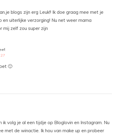
an,je blogs zijn erg Leuk!! Ik doe graag mee met je
 en uiterlijke verzorging! Nu net weer mama
mij zelf zou super zijn
eef:
:27
oet 🙂
en ik volg je al een tijdje op Bloglovin en Instagram. Nu
e met de winactie. Ik hou van make up en probeer