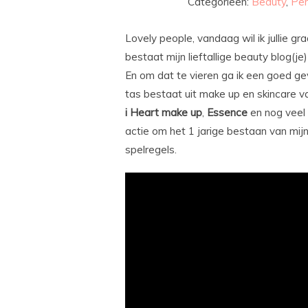
Categorieën:
Beauty
,
Per
Lovely people, vandaag wil ik jullie 
bestaat mijn lieftallige beauty blog(j
En om dat te vieren ga ik een goed g
tas bestaat uit make up en skincare v
i Heart make up
,
Essence
en nog veel 
actie om het 1 jarige bestaan van mijn
spelregels.