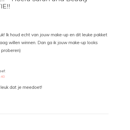
IE!!
leuk! Ik houd echt van jouw make-up en dit leuke pakket
raag willen winnen. Dan ga ik jouw make-up looks
 proberen)
eef:
:40
leuk dat je meedoet!