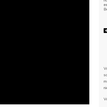
ho
e
Be
Vo
sc
m
n
V