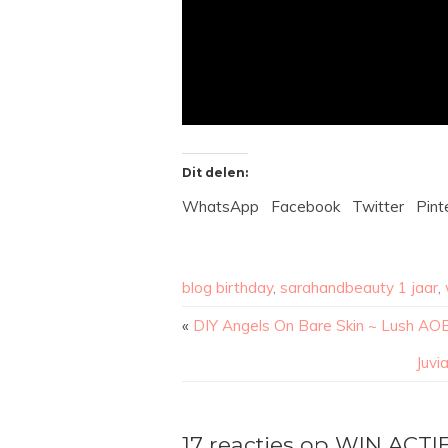
Dit delen:
WhatsApp
Facebook
Twitter
Pint
blog birthday
,
sarahandbeauty 1 jaar
,
«
DIY Angels On Bare Skin ~ Lush AOBS
Juvi
17 reacties op WIN ACTI