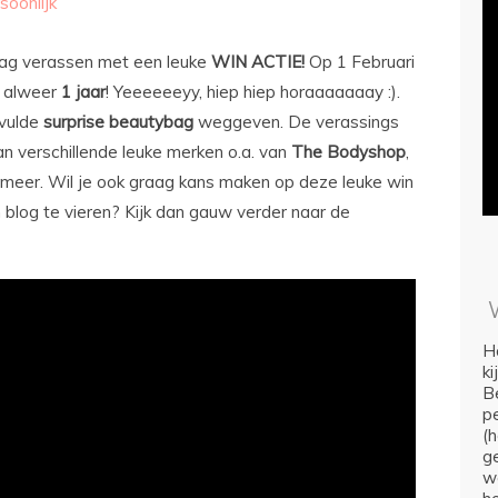
soonlijk
graag verassen met een leuke
WIN ACTIE!
Op 1 Februari
e) alweer
1 jaar
! Yeeeeeeyy, hiep hiep horaaaaaaay :).
evulde
surprise beautybag
weggeven. De verassings
an verschillende leuke merken o.a. van
The Bodyshop
,
meer. Wil je ook graag kans maken op deze leuke win
 blog te vieren? Kijk dan gauw verder naar de
Ho
k
Be
p
(
ge
we