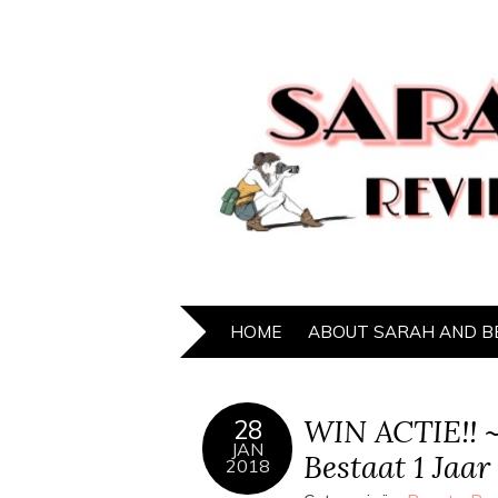
HOME
ABOUT SARAH AND B
WIN ACTIE!! 
28
JAN
Bestaat 1 Jaa
2018