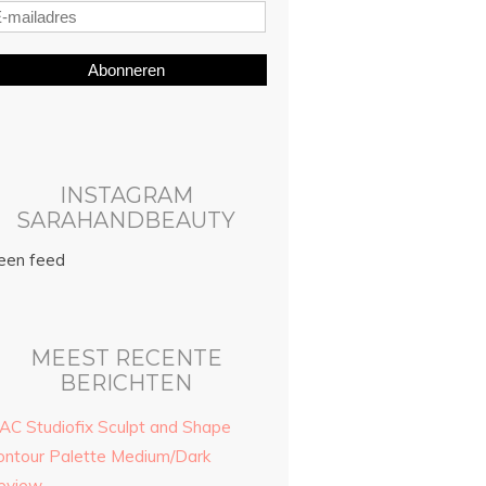
Abonneren
INSTAGRAM
SARAHANDBEAUTY
een feed
MEEST RECENTE
BERICHTEN
AC Studiofix Sculpt and Shape
ontour Palette Medium/Dark
eview