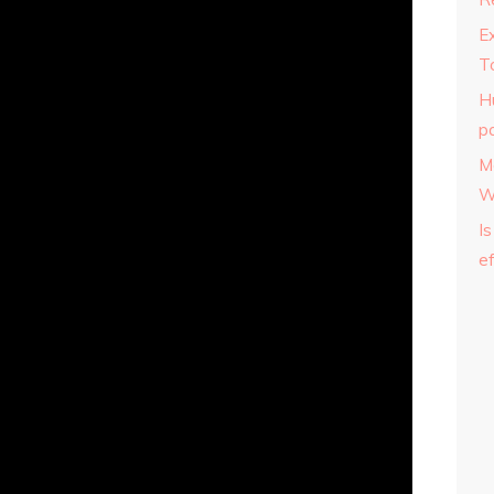
E
T
H
p
M
W
Is
ef