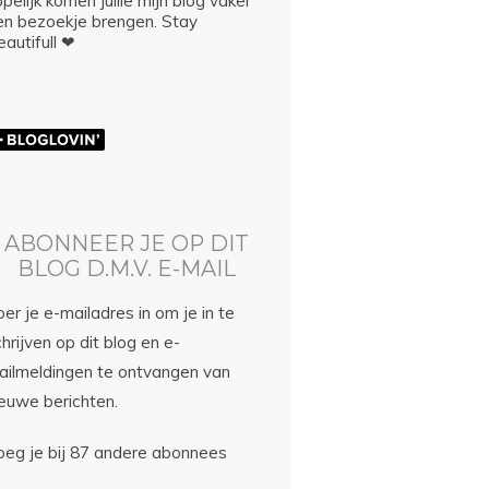
pelijk komen jullie mijn blog vaker
en bezoekje brengen. Stay
autifull ❤
ABONNEER JE OP DIT
BLOG D.M.V. E-MAIL
er je e-mailadres in om je in te
hrijven op dit blog en e-
ailmeldingen te ontvangen van
ieuwe berichten.
oeg je bij 87 andere abonnees