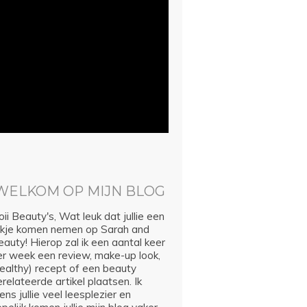
WELKOM OP MIJN BLOG
ii Beauty's, Wat leuk dat jullie een
ijkje komen nemen op Sarah and
auty! Hierop zal ik een aantal keer
er week een review, make-up look,
healthy) recept of een beauty
relateerde artikel plaatsen. Ik
ns jullie veel leesplezier en