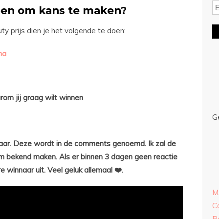
oen om kans te maken?
 prijs dien je het volgende te doen:
na
m jij graag wilt winnen
G
naar. Deze wordt in de comments genoemd. Ik zal de
m bekend maken. Als er binnen 3 dagen geen reactie
e winnaar uit. Veel geluk allemaal ❤️.
M
C
R