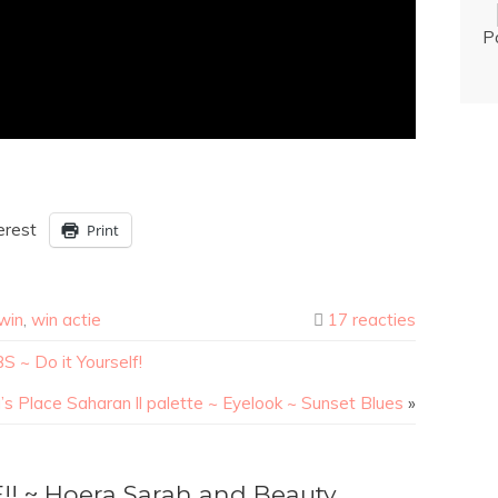
P
erest
Print
win
,
win actie
17 reacties
 ~ Do it Yourself!
a’s Place Saharan ll palette ~ Eyelook ~ Sunset Blues
»
E!! ~ Hoera Sarah and Beauty