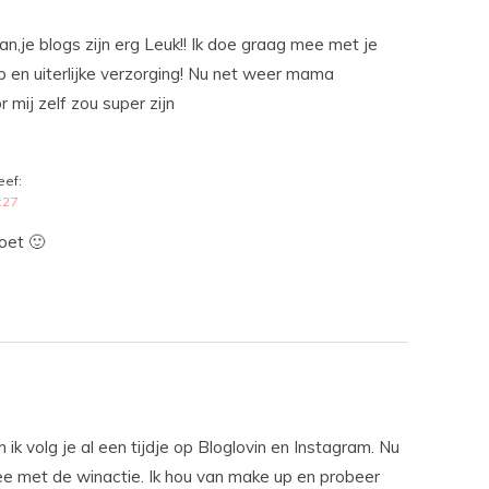
an,je blogs zijn erg Leuk!! Ik doe graag mee met je
 en uiterlijke verzorging! Nu net weer mama
mij zelf zou super zijn
eef:
:27
oet 🙂
en ik volg je al een tijdje op Bloglovin en Instagram. Nu
e met de winactie. Ik hou van make up en probeer