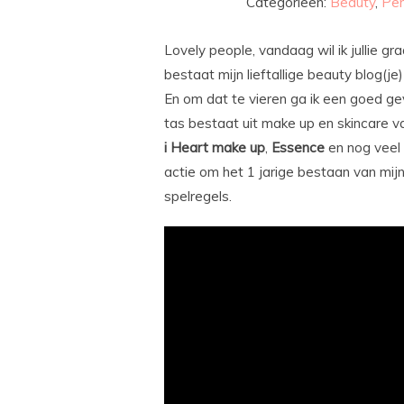
Categorieën:
Beauty
,
Per
Lovely people, vandaag wil ik jullie 
bestaat mijn lieftallige beauty blog(j
En om dat te vieren ga ik een goed g
tas bestaat uit make up en skincare v
i Heart make up
,
Essence
en nog veel 
actie om het 1 jarige bestaan van mijn
spelregels.