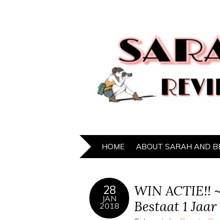
HOME
ABOUT SARAH AND B
WIN ACTIE!! 
28
JAN
Bestaat 1 Jaa
2018