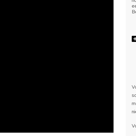
ho
e
Be
Vo
sc
m
n
V