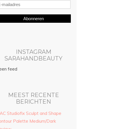
Abonneren
INSTAGRAM
SARAHANDBEAUTY
een feed
MEEST RECENTE
BERICHTEN
AC Studiofix Sculpt and Shape
ontour Palette Medium/Dark
eview