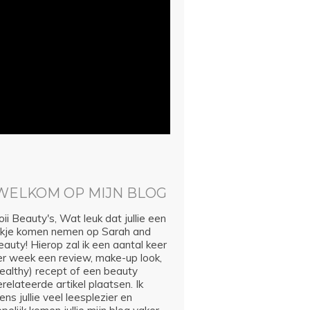
WELKOM OP MIJN BLOG
ii Beauty's, Wat leuk dat jullie een
ijkje komen nemen op Sarah and
auty! Hierop zal ik een aantal keer
er week een review, make-up look,
healthy) recept of een beauty
relateerde artikel plaatsen. Ik
ns jullie veel leesplezier en