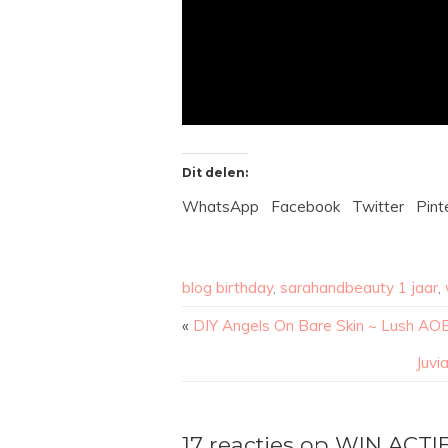
Dit delen:
WhatsApp
Facebook
Twitter
Pint
blog birthday
,
sarahandbeauty 1 jaar
,
«
DIY Angels On Bare Skin ~ Lush AOBS
Juvi
17 reacties op WIN ACTI