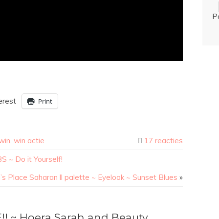
P
erest
Print
win
,
win actie
17 reacties
 ~ Do it Yourself!
a’s Place Saharan ll palette ~ Eyelook ~ Sunset Blues
»
E!! ~ Hoera Sarah and Beauty