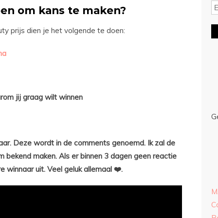
oen om kans te maken?
 prijs dien je het volgende te doen:
na
m jij graag wilt winnen
G
naar. Deze wordt in de comments genoemd. Ik zal de
m bekend maken. Als er binnen 3 dagen geen reactie
e winnaar uit. Veel geluk allemaal ❤️.
M
C
R