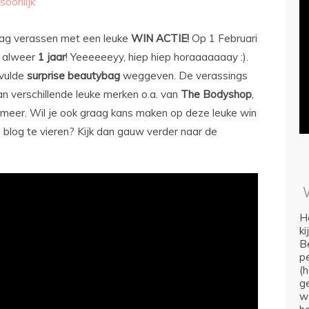
soonlijk
graag verassen met een leuke
WIN ACTIE!
Op 1 Februari
e) alweer
1 jaar
! Yeeeeeeyy, hiep hiep horaaaaaaay :).
evulde
surprise beautybag
weggeven. De verassings
an verschillende leuke merken o.a. van
The Bodyshop
,
meer. Wil je ook graag kans maken op deze leuke win
 blog te vieren? Kijk dan gauw verder naar de
Ho
k
Be
p
(
ge
we