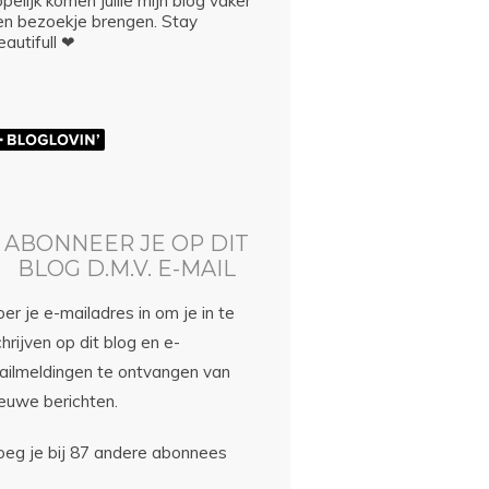
pelijk komen jullie mijn blog vaker
en bezoekje brengen. Stay
autifull ❤
ABONNEER JE OP DIT
BLOG D.M.V. E-MAIL
er je e-mailadres in om je in te
hrijven op dit blog en e-
ailmeldingen te ontvangen van
ieuwe berichten.
oeg je bij 87 andere abonnees