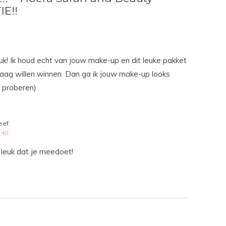
IE!!
leuk! Ik houd echt van jouw make-up en dit leuke pakket
raag willen winnen. Dan ga ik jouw make-up looks
 proberen)
eef:
:40
leuk dat je meedoet!