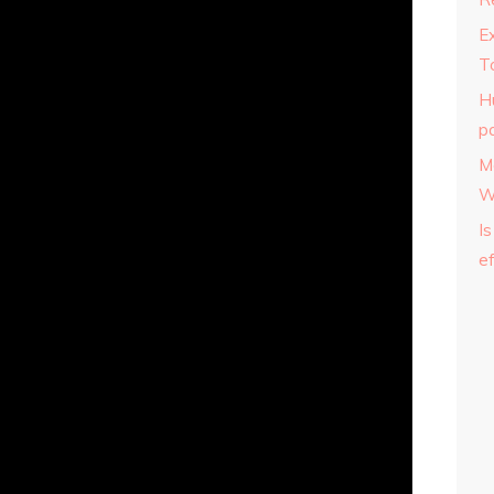
E
T
H
p
M
W
Is
ef