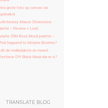
xtra grote foto op canvas via
opdoek.nl
uda beauty Mauve Obsessions
alette ~ Review + Look
orphe 35M Boss Mood palette ~
hat happend to Morphe Brushes?
 dit de makkelijkste en meest
fectieve DIY Black Mask die er is?
TRANSLATE BLOG