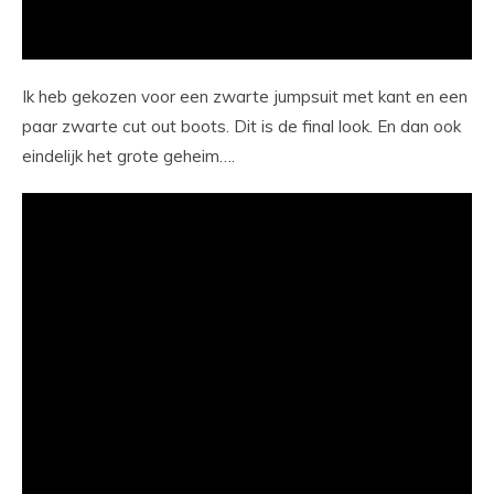
Ik heb gekozen voor een zwarte jumpsuit met kant en een
paar zwarte cut out boots. Dit is de final look. En dan ook
eindelijk het grote geheim….