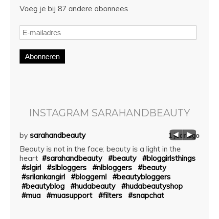
Voeg je bij 87 andere abonnees
Abonneren
INSTAGRAM SARAHANDBEAUTY
by
sarahandbeauty
by
sa
aar ago
1 jaar ago
Beauty is not in the face; beauty is a light in the
••••W
ds to
heart
#sarahandbeauty
#beauty
#bloggirlsthings
——
#slgirl
#slbloggers
#nlbloggers
#beauty
#blur
#srilankangirl
#bloggernl
#beautybloggers
#blo
bag
#beautyblog
#hudabeauty
#hudabeautyshop
#van
#mua
#muasupport
#filters
#snapchat
#blur
#mua
angirl