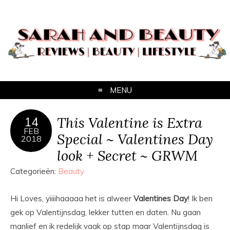
MENU
This Valentine is Extra
14
FEB
Special ~ Valentines Day
2018
look + Secret ~ GRWM
Categorieën:
Beauty
Hi Loves, yiiiihaaaaa het is alweer
Valentines Day
! Ik ben
gek op Valentijnsdag, lekker tutten en daten. Nu gaan
manlief en ik redelijk vaak op stap maar Valentijnsdag is