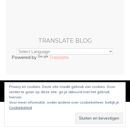
TRANSLATE BLOG
Powered by
Translate
Privacy en cookies: Deze site maakt gebruik van cookies. Door
© Copyright
Sarah and Beauty
2021. Mogelijk gemaakt door
verder te gaan op deze site, ga je akkoord met het gebruik
WordPress
.
Ontworpen door Bluchic
hiervan.
Voor meer informatie, onder andere over cookiebeheer, bekijk je:
Cookiebeleid