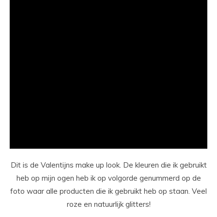
Dit is de Valentijns make up look. De kleuren die ik gebruikt
heb op mijn ogen heb ik op volgorde genummerd op de
foto waar alle producten die ik gebruikt heb op staan. Veel
roze en natuurlijk glitters!