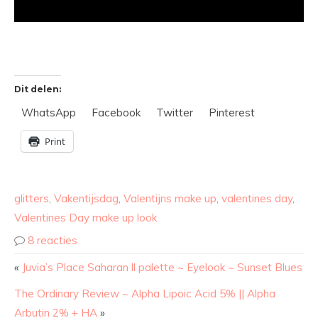
Dit delen:
WhatsApp
Facebook
Twitter
Pinterest
Print
glitters
,
Vakentijsdag
,
Valentijns make up
,
valentines day
,
Valentines Day make up look
8 reacties
«
Juvia’s Place Saharan ll palette ~ Eyelook ~ Sunset Blues
The Ordinary Review ~ Alpha Lipoic Acid 5% || Alpha
Arbutin 2% + HA
»