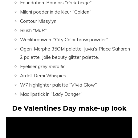
Foundation: Bourjois “
dark beige”
Milani poeder in de kleur “Golden
”
Contour Missylyn
Blush “
MuR
”
Wenkbrauwen: “City Color brow powder
”
Ogen: Morphe 35OM palette, Juvia’s Place Saharan
2 palette, Jolie beauty glitter palette.
Eyeliner
grey metallic
Ardell Demi Whispies
W7 highlighter palette “
Vivid Glow”
Mac lipstick in “
Lady Danger”
De Valentines Day make-up look