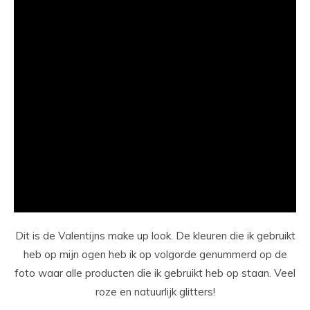
Dit is de Valentijns make up look. De kleuren die ik gebruikt
heb op mijn ogen heb ik op volgorde genummerd op de
foto waar alle producten die ik gebruikt heb op staan. Veel
roze en natuurlijk glitters!