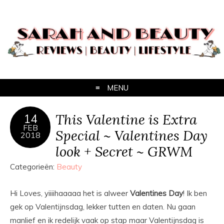
MENU
This Valentine is Extra
14
FEB
Special ~ Valentines Day
2018
look + Secret ~ GRWM
Categorieën:
Beauty
Hi Loves, yiiiihaaaaa het is alweer
Valentines Day
! Ik ben
gek op Valentijnsdag, lekker tutten en daten. Nu gaan
manlief en ik redelijk vaak op stap maar Valentijnsdag is