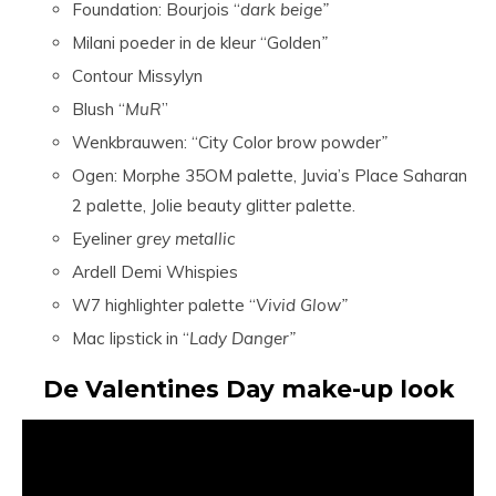
Foundation: Bourjois “
dark beige”
Milani poeder in de kleur “Golden
”
Contour Missylyn
Blush “
MuR
”
Wenkbrauwen: “City Color brow powder
”
Ogen: Morphe 35OM palette, Juvia’s Place Saharan
2 palette, Jolie beauty glitter palette.
Eyeliner
grey metallic
Ardell Demi Whispies
W7 highlighter palette “
Vivid Glow”
Mac lipstick in “
Lady Danger”
De Valentines Day make-up look