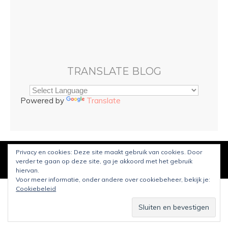
TRANSLATE BLOG
Powered by
Translate
Privacy en cookies: Deze site maakt gebruik van cookies. Door
© Copyright
Sarah and Beauty
2021. Mogelijk gemaakt door
verder te gaan op deze site, ga je akkoord met het gebruik
WordPress
.
Ontworpen door Bluchic
hiervan.
Voor meer informatie, onder andere over cookiebeheer, bekijk je:
Cookiebeleid