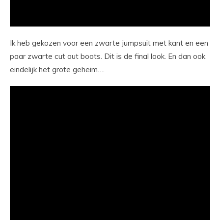
Ik heb gekozen voor een zwarte jumpsuit met kant en een
paar zwarte cut out boots. Dit is de final look. En dan ook
eindelijk het grote geheim….