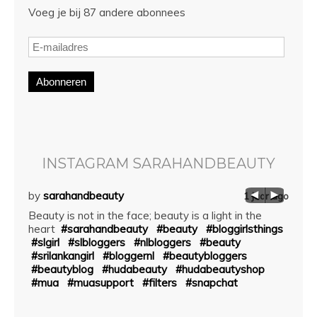
Voeg je bij 87 andere abonnees
Abonneren
INSTAGRAM SARAHANDBEAUTY
by
sarahandbeauty
by
sa
aar ago
1 jaar ago
ssion
Beauty is not in the face; beauty is a light in the
☝ The 
heart
#sarahandbeauty
#beauty
#bloggirlsthings
story
chill
#slgirl
#slbloggers
#nlbloggers
#beauty
#aft
ude
#srilankangirl
#bloggernl
#beautybloggers
#bbl
#beautyblog
#hudabeauty
#hudabeautyshop
#lips
#mua
#muasupport
#filters
#snapchat
#hud
#hud