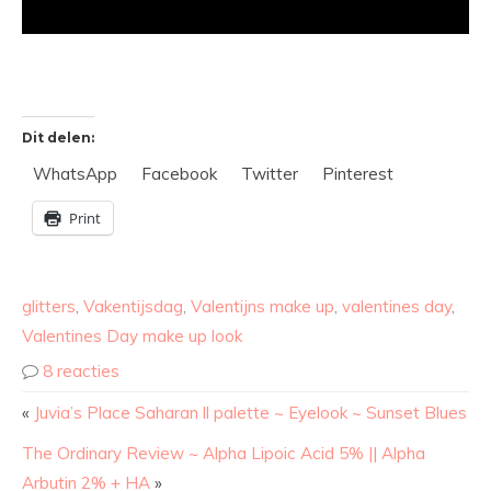
Dit delen:
WhatsApp
Facebook
Twitter
Pinterest
Print
glitters
,
Vakentijsdag
,
Valentijns make up
,
valentines day
,
Valentines Day make up look
8 reacties
«
Juvia’s Place Saharan ll palette ~ Eyelook ~ Sunset Blues
The Ordinary Review ~ Alpha Lipoic Acid 5% || Alpha
Arbutin 2% + HA
»